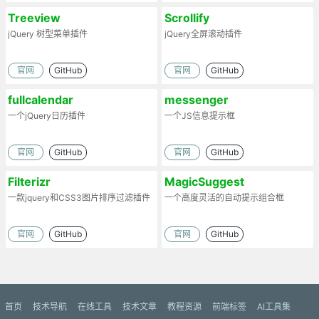
Treeview
Scrollify
jQuery 树型菜单插件
jQuery全屏滚动插件
官网
GitHub
官网
GitHub
fullcalendar
messenger
一个jQuery日历插件
一个JS信息提示框
官网
GitHub
官网
GitHub
Filterizr
MagicSuggest
一款jquery和CSS3图片排序过滤插件
一个高度灵活的自动提示组合框
官网
GitHub
官网
GitHub
首页
技术导航
在线工具
技术文章
教程资源
前端标签
AI工具集