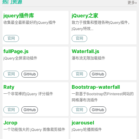
热门资源
更多»
jquery插件库
jQuery之家
收集最全最新最好的jQuery插件
致力于搜集和整理各种jQuery插件，
jQuery特效...
官网
官网
fullPage.js
Waterfall.js
jQuery全屏滚动插件
瀑布流无限加载插件
官网
GitHub
官网
GitHub
Raty
Bootstrap-waterfall
一个非常棒的jQuery 评分插件
一款基于Bootstrap仿Pinterest网站的
网格瀑布流插件
官网
GitHub
官网
GitHub
Jcrop
jcarousel
一个功能强大的 jQuery 图像裁剪插件
jQuery轮播图插件