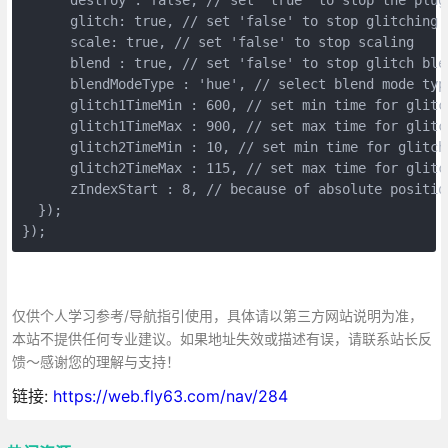
      glitch: true, // set 'false' to stop glitching

      scale: true, // set 'false' to stop scaling

      blend : true, // set 'false' to stop glitch blen
      blendModeType : 'hue', // select blend mode type
      glitch1TimeMin : 600, // set min time for glitch
      glitch1TimeMax : 900, // set max time for glitch
      glitch2TimeMin : 10, // set min time for glitch 
      glitch2TimeMax : 115, // set max time for glitch
      zIndexStart : 8, // because of absolute positio
  });

});
仅供个人学习参考/导航指引使用，具体请以第三方网站说明为准，
本站不提供任何专业建议。如果地址失效或描述有误，请联系站长反
馈～感谢您的理解与支持！
链接:
https://web.fly63.com/nav/284