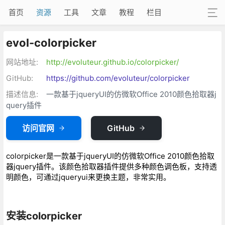
首页
资源
工具
文章
教程
栏目
evol-colorpicker
网站地址:
http://evoluteur.github.io/colorpicker/
GitHub:
https://github.com/evoluteur/colorpicker
描述信息:
一款基于jqueryUI的仿微软Office 2010颜色拾取器j
query插件
访问官网
GitHub
colorpicker是一款基于jqueryUI的仿微软Office 2010颜色拾取
器jquery插件。该颜色拾取器插件提供多种颜色调色板，支持透
明颜色，可通过jqueryui来更换主题，非常实用。
安装colorpicker