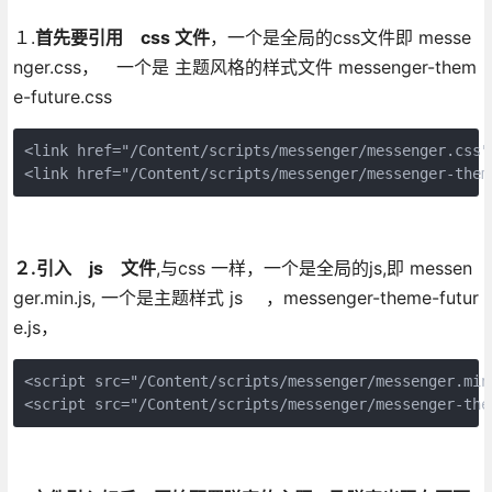
１.
首先要引用 css 文件
，一个是全局的css文件即 messe
nger.css， 一个是 主题风格的样式文件 messenger-them
e-future.css
<link href="/Content/scripts/messenger/messenger.css" 
<link href="/Content/scripts/messenger/messenger-them
２.引入 js 文件
,与css 一样，一个是全局的js,即 messen
ger.min.js, 一个是主题样式 js ，messenger-theme-futur
e.js，
<script src="/Content/scripts/messenger/messenger.min
<script src="/Content/scripts/messenger/messenger-the