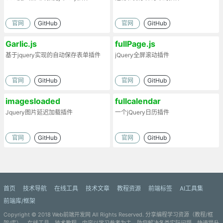
官网
GitHub
官网
GitHub
Garlic.js
fullPage.js
基于jquery实现的自动保存表单插件
jQuery全屏滚动插件
官网
GitHub
官网
GitHub
imagesloaded
fullcalendar
Jquery图片延迟加载插件
一个jQuery日历插件
官网
GitHub
官网
GitHub
首页
技术导航
在线工具
技术文章
教程资源
前端标签
AI工具集
前端库/框架