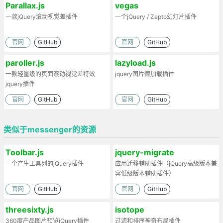
Parallax.js
vegas
一款jQuery滚动视觉差插件
一个jQuery / Zepto幻灯片插件
官网
GitHub
官网
GitHub
paroller.js
lazyload.js
一款轻量级的页面滚动视觉差特效
jquery图片懒加载插件
jquery插件
官网
GitHub
官网
GitHub
类似于messenger的资源
Toolbar.js
jquery-migrate
一个产生工具列的jQuery插件
应用迁移辅助插件（jQuery高级版本兼
容低级版本辅助插件）
官网
GitHub
官网
GitHub
threesixty.js
isotope
360度产品图片预览jQuery插件
过滤和排序神奇布局插件