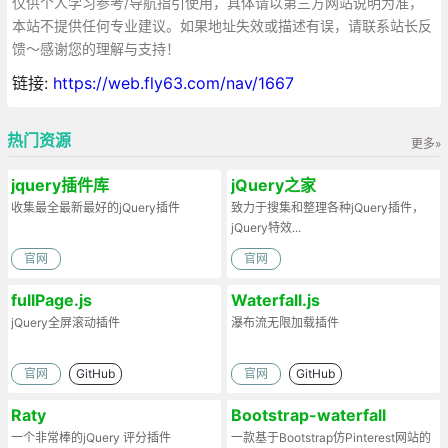
仅供个人学习参考/导航指引使用，具体请以第三方网站说明为准，
本站不提供任何专业建议。如果地址失效或描述有误，请联系站长反
馈～感谢您的理解与支持！
链接:
https://web.fly63.com/nav/1667
热门资源
更多»
jquery插件库
jQuery之家
收集最全最新最好的jQuery插件
致力于搜集和整理各种jQuery插件，
jQuery特效...
官网
官网
fullPage.js
Waterfall.js
jQuery全屏滚动插件
瀑布流无限加载插件
官网
GitHub
官网
GitHub
Raty
Bootstrap-waterfall
一个非常棒的jQuery 评分插件
一款基于Bootstrap仿Pinterest网站的