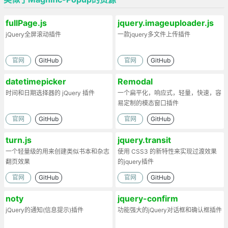
fullPage.js
jquery.imageuploader.js
jQuery全屏滚动插件
一款jquery多文件上传插件
官网
GitHub
官网
GitHub
datetimepicker
Remodal
时间和日期选择器的 jQuery 插件
一个扁平化，响应式，轻量，快速，容
易定制的模态窗口插件
官网
GitHub
官网
GitHub
turn.js
jquery.transit
一个轻量级的用来创建类似书本和杂志
使用 CSS3 的新特性来实现过渡效果
翻页效果
的jquery插件
官网
GitHub
官网
GitHub
noty
jquery-confirm
jQuery的通知(信息提示)插件
功能强大的jQuery对话框和确认框插件