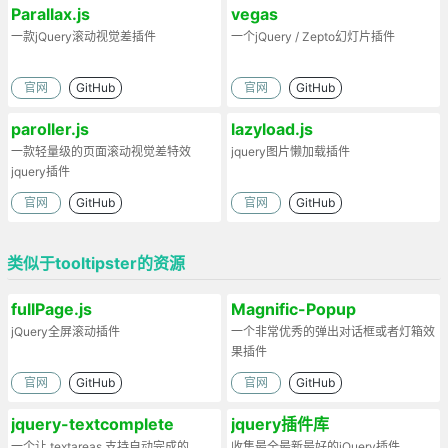
Parallax.js
vegas
一款jQuery滚动视觉差插件
一个jQuery / Zepto幻灯片插件
官网
GitHub
官网
GitHub
paroller.js
lazyload.js
一款轻量级的页面滚动视觉差特效
jquery图片懒加载插件
jquery插件
官网
GitHub
官网
GitHub
类似于tooltipster的资源
fullPage.js
Magnific-Popup
jQuery全屏滚动插件
一个非常优秀的弹出对话框或者灯箱效
果插件
官网
GitHub
官网
GitHub
jquery-textcomplete
jquery插件库
一个让 textareas 支持自动完成的
收集最全最新最好的jQuery插件