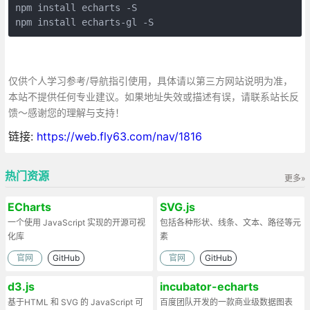
npm install echarts -S

npm install echarts-gl -S
仅供个人学习参考/导航指引使用，具体请以第三方网站说明为准，
本站不提供任何专业建议。如果地址失效或描述有误，请联系站长反
馈～感谢您的理解与支持！
链接:
https://web.fly63.com/nav/1816
热门资源
更多»
ECharts
SVG.js
一个使用 JavaScript 实现的开源可视
包括各种形状、线条、文本、路径等元
化库
素
官网
GitHub
官网
GitHub
d3.js
incubator-echarts
基于HTML 和 SVG 的 JavaScript 可
百度团队开发的一款商业级数据图表