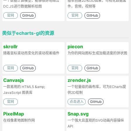
一个数据计算模型，能够很好地结合
擅长创建2D和3D图象，可视化数据套
DC.JS进行数据解析绘图
件，音频，视频等
官网
GitHub
官网
GitHub
类似于echarts-gl的资源
skrollr
piecon
随着鼠标滚动而变化的滚动视差插件
为你的网站图标生成加载进度的饼状图
官网
GitHub
官网
GitHub
Canvasjs
zrender.js
一款易用的 HTML5 &amp;
一个轻量级的画布库，可为ECharts提
JavaScript 图表库
供2D绘制
官网
点击进入
GitHub
PixelMap
Snap.svg
在线像素地图制作网
一个强大且直观的SVG动画内容操纵
API