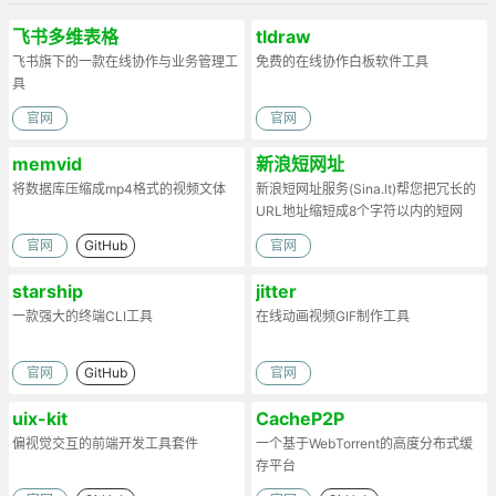
飞书多维表格
tldraw
飞书旗下的一款在线协作与业务管理工
免费的在线协作白板软件工具
具
官网
官网
memvid
新浪短网址
将数据库压缩成mp4格式的视频文体
新浪短网址服务(Sina.lt)帮您把冗长的
URL地址缩短成8个字符以内的短网
址。
官网
GitHub
官网
starship
jitter
一款强大的终端CLI工具
在线动画视频GIF制作工具
官网
GitHub
官网
uix-kit
CacheP2P
偏视觉交互的前端开发工具套件
一个基于WebTorrent的高度分布式缓
存平台