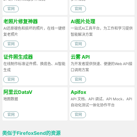
官网
官网
老照片修复神器
AI图片处理
AI还原褪色和损坏的照片，在线一键修
一站式AI工具平台，为工作和学习提供
复老照片
智能解决方案
官网
官网
证件照生成器
云雾 API
在线制作标准证件照、换底色、AI智能
为开发者提供快速、便捷的Web API接
生成
口调用方案
官网
官网
阿里云DataV
Apifox
地图数据
API 文档、API 调试、API Mock、API
自动化测试一体化协作平台
官网
官网
类似于FirefoxSend的资源