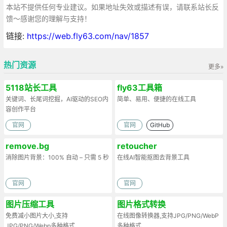
本站不提供任何专业建议。如果地址失效或描述有误，请联系站长反
馈～感谢您的理解与支持！
链接:
https://web.fly63.com/nav/1857
热门资源
更多»
5118站长工具
fly63工具箱
关键词、长尾词挖掘，AI驱动的SEO内
简单、易用、便捷的在线工具
容创作平台
官网
官网
GitHub
remove.bg
retoucher
消除图片背景：100% 自动 – 只需 5 秒
在线AI智能抠图去背景工具
官网
官网
图片压缩工具
图片格式转换
免费减小图片大小,支持
在线图像转换器,支持JPG/PNG/WebP
JPG/PNG/Webp多种格式
多种格式