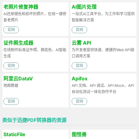
老照片修复神器
AI图片处理
AI还原褪色和损坏的照片，在线一键修
一站式AI工具平台，为工作和学习提供
复老照片
智能解决方案
官网
官网
证件照生成器
云雾 API
在线制作标准证件照、换底色、AI智能
为开发者提供快速、便捷的Web API接
生成
口调用方案
官网
官网
阿里云DataV
Apifox
地图数据
API 文档、API 调试、API Mock、API
自动化测试一体化协作平台
官网
官网
类似于迅捷PDF转换器的资源
StaticFile
图怪兽