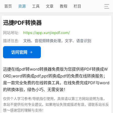
首页
资源
工具
文章
教程
栏目
迅捷PDF转换器
网站地址:
https://app.xunjiepdf.com/
描述信息:
文档、音视频转换处理，文字、语音识别
访问官网
迅捷在线pdf转word转换器免费版为您提供将PDF转换成W
ORD,word转换成pdf,ppt转换成pdf的免费在线转换服务；
是一款完全免费的在线转换工具，在线免费完成PDF与word
的转换体验，绿色小巧、无需安装！
仅供个人学习参考/导航指引使用，具体请以第三方网站说明为准，
本站不提供任何专业建议。如果地址失效或描述有误，请联系站长反
馈～感谢您的理解与支持！