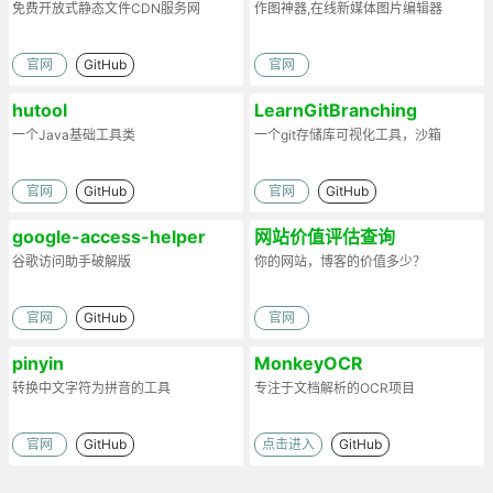
免费开放式静态文件CDN服务网
作图神器,在线新媒体图片编辑器
官网
GitHub
官网
hutool
LearnGitBranching
一个Java基础工具类
一个git存储库可视化工具，沙箱
官网
GitHub
官网
GitHub
google-access-helper
网站价值评估查询
谷歌访问助手破解版
你的网站，博客的价值多少？
官网
GitHub
官网
pinyin
MonkeyOCR
转换中文字符为拼音的工具
专注于文档解析的OCR项目
官网
GitHub
点击进入
GitHub