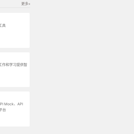
更多»
工具
为工作和学习提供智
I Mock、API
平台