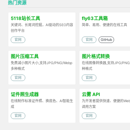
热门资源
5118站长工具
fly63工具箱
关键词、长尾词挖掘，AI驱动的SEO内容
简单、易用、便捷的在线工具
创作平台
官网
官网
GitHub
图片压缩工具
图片格式转换
免费减小图片大小,支持JPG/PNG/Webp
在线图像转换器,支持JPG/PNG
多种格式
种格式
官网
官网
证件照生成器
云雾 API
在线制作标准证件照、换底色、AI智能生
为开发者提供快速、便捷的Web 
成
调用方案
官网
官网