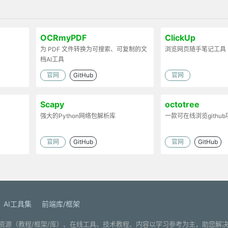
OCRmyPDF
ClickUp
为 PDF 文件转换为可搜索、可复制的文
浏览网页随手笔记工具
档AI工具
官网
GitHub
官网
Scapy
octotree
强大的Python网络包解析库
一款可在线浏览githu
官网
GitHub
官网
GitHub
AI工具集
前端库/框架
. 分享编程学习资源（教程/框架/库）、在线工具、技术教程、内容以学习参考为主，助