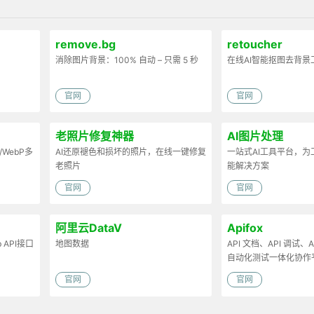
remove.bg
retoucher
消除图片背景：100% 自动 – 只需 5 秒
在线AI智能抠图去背景
官网
官网
老照片修复神器
AI图片处理
/WebP多
AI还原褪色和损坏的照片，在线一键修复
一站式AI工具平台，
老照片
能解决方案
官网
官网
阿里云DataV
Apifox
API接口
地图数据
API 文档、API 调试、AP
自动化测试一体化协作
官网
官网