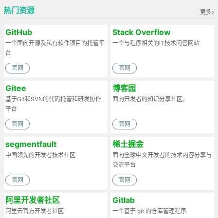
热门资源
更多»
GitHub
Stack Overflow
一个面向开源及私有软件项目的托管平
一个与程序相关的IT技术问答网站
台
官网
官网
Gitee
博客园
基于Git和SVN的代码托管和研发协作
面向开发者的知识分享社区。
平台
官网
官网
segmentfault
稀土掘金
中国领先的开发者技术社区
面向全球中文开发者的技术内容分享与
交流平台
官网
官网
阿里开发者社区
Gitlab
阿里云官方开发者社区
一个基于 git 的仓库管理程序