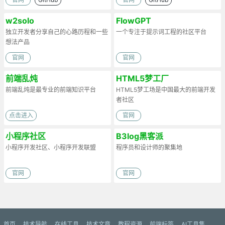
w2solo
FlowGPT
独立开发者分享自己的心路历程和一些
一个专注于提示词工程的社区平台
想法产品
官网
官网
前端乱炖
HTML5梦工厂
前端乱炖是最专业的前端知识平台
HTML5梦工场是中国最大的前端开发
者社区
点击进入
官网
小程序社区
B3log黑客派
小程序开发社区、小程序开发联盟
程序员和设计师的聚集地
官网
官网
首页
技术导航
在线工具
技术文章
教程资源
前端标签
AI工具集