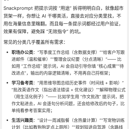
Snackprompt 把提示词按 “用途” 拆得明明白白，就像超市
货架一样，你想让 AI 干哪类活，直接去对应分类里找，不
用在海量信息里瞎翻。而且每一条提示词都经过用户验证，
效果有保障，避免踩 “无效指令” 的坑。
常见的分类几乎覆盖所有需求：
职场办公类
：“写季度工作总结（含数据支撑）”“给客户写跟
进邮件（温和催单）”“整理会议纪要（分点清晰）”—— 比
如用 “工作总结” 提示词，AI 会自动引导你填 “核心成果”“待
改进点”，输出的内容逻辑清晰，不用再自己捋框架；
学习备考类
：“用思维导图总结历史事件（时间线 + 影响）”
“批改英语作文（指出语法错误 + 优化建议）”“解释物理公式
（用生活化例子）”—— 比如学生用 “作文批改” 提示词，把
作文粘进去，AI 会逐句分析问题，还会给修改后的句子，比
单纯看参考答案实用；
生活兴趣类
：“设计一周减脂餐（含热量计算）”“写宠物训练
计划（比如教狗狗定点上厕所）”“规划短途自驾游（含路线