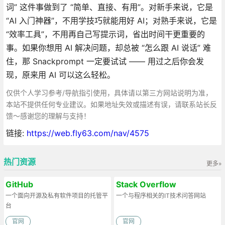
词” 这件事做到了 “简单、直接、有用”。对新手来说，它是
“AI 入门神器”，不用学技巧就能用好 AI；对熟手来说，它是
“效率工具”，不用再自己写提示词，省出时间干更重要的
事。如果你想用 AI 解决问题，却总被 “怎么跟 AI 说话” 难
住，那 Snackprompt 一定要试试 —— 用过之后你会发
现，原来用 AI 可以这么轻松。
仅供个人学习参考/导航指引使用，具体请以第三方网站说明为准，
本站不提供任何专业建议。如果地址失效或描述有误，请联系站长反
馈～感谢您的理解与支持！
链接:
https://web.fly63.com/nav/4575
热门资源
更多»
GitHub
Stack Overflow
一个面向开源及私有软件项目的托管平
一个与程序相关的IT技术问答网站
台
官网
官网