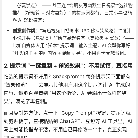
+ 必玩景点）”—— 甚至连 “给朋友写幽默生日祝福”“选礼物
推荐（按预算 + 对方喜好）” 的提示词都有，日常小事也能
靠 AI 轻松搞定；
创意创作类
：“写短视频口播脚本（30 秒搞笑风格）”“设计
小说开头（悬疑类）”“给产品起名字（美妆类 + 寓意）”——
比如自媒体人用 “脚本” 提示词，输入主题，AI 会帮你写好
“开头钩子 + 中间内容 + 结尾引导”，不用再卡壳想台词。
2. 提示词 “一键复制 + 预览效果”：不用试错，直接用
怕选的提示词不好用？Snackprompt 每条提示词下面都有
“效果预览”—— 会展示其他用户用这个提示词让 AI 生成的
内容，你能直观看到 “用这个指令，AI 会输出什么样的结
果”，满意了再复制。
而且复制超方便，点一下 “Copy Prompt” 按钮，提示词就
到剪贴板了，直接粘贴到 ChatGPT、豆包等 AI 工具里，AI
马上就能按指令干活，不用自己再修改一个字，真正实现
“即拿即用”。