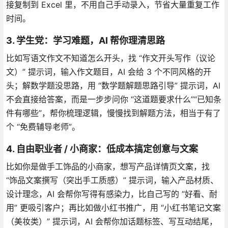
接复制到 Excel 里，不用自己手动录入，节省大量重复工作
时间。
3. 学生党：学习难题，AI 帮你理清思路
比如写语文作文不知道怎么开头，找 “作文开头写作（议论
文）” 提示词，输入作文题目，AI 会给 3 个不同风格的开
头；解数学题没思路，用 “数学题解题思路引导” 提示词，AI
不会直接给答案，而是一步步问你 “这道题要求什么”“已知条
件有哪些”，帮你梳理逻辑，慢慢找到解题方法，相当于有了
个 “免费辅导老师”。
4. 自由职业者 / 小商家：低成本搞定创意与文案
比如你是做手工饰品的小商家，想写产品详情页文案，找
“饰品文案撰写（突出手工质感）” 提示词，输入产品材质、
设计理念，AI 会帮你写得有感染力，比自己写的 “好看、耐
用” 更吸引客户；再比如做小红书推广，用 “小红书笔记文案
（美妆类）” 提示词，AI 会帮你加话题标签、写互动结尾，