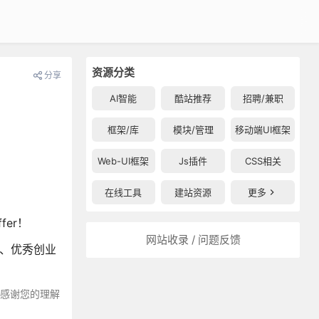
资源分类
分享
AI智能
酷站推荐
招聘/兼职
框架/库
模块/管理
移动端UI框架
Web-UI框架
Js插件
CSS相关
在线工具
建站资源
更多
er！
网站收录 / 问题反馈
司、优秀创业
～感谢您的理解