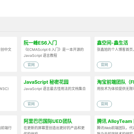
阮一峰ES6入门
鑫空间-鑫生活
原创中文
《ECMAScript 6 入门》是一本开源的
张鑫旭的个人博客首页
JavaScript 语言教程
官网
官网
JavaScript 秘密花园
淘宝前端团队（F
(W3C)
JavaScript 语言最古怪用法的文档集合
用技术为体验提供无限
官网
官网
阿里巴巴国际UED团队
腾讯 AlloyTeam
内前端行
在更新的屏幕里创造出更好的产品和更
腾讯Web前端团队，代
优的体验
致力于前端技术的研究