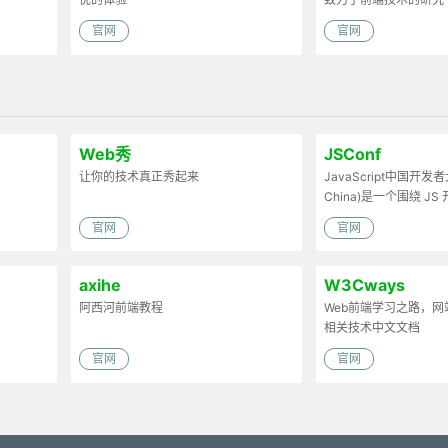
官网
官网
Web秀
JSConf
让你的技术真正秀起来
JavaScript中国开发者
China)是一个围绕 J
动。
官网
官网
axihe
W3Cways
阿西河前端教程
Web前端学习之路，
相关技术中文文档
官网
官网