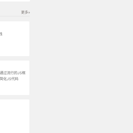
更多»
践
通过流行的JS框
简化JS代码