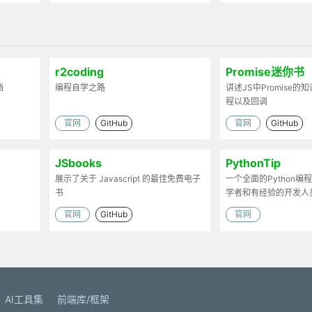
r2coding
Promise迷你书
档
编程自学之路
讲述JS中Promise的
程以及回调
官网
GitHub
官网
GitHub
JSbooks
PythonTip
展示了关于 Javascript 的最佳免费电子
一个全面的Python
书
学者和有经验的开发人
官网
GitHub
官网
AI工具集
前端库/框架