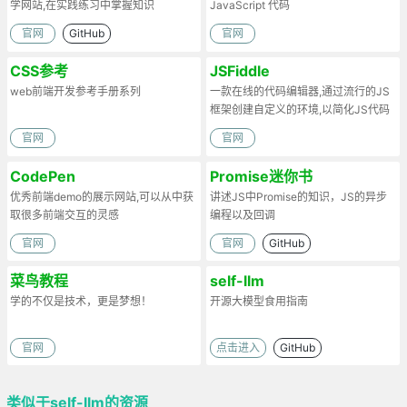
学网站,在实践练习中掌握知识
JavaScript 代码
官网
GitHub
官网
CSS参考
JSFiddle
web前端开发参考手册系列
一款在线的代码编辑器,通过流行的JS
框架创建自定义的环境,以简化JS代码
官网
官网
CodePen
Promise迷你书
优秀前端demo的展示网站,可以从中获
讲述JS中Promise的知识，JS的异步
取很多前端交互的灵感
编程以及回调
官网
官网
GitHub
菜鸟教程
self-llm
学的不仅是技术，更是梦想！
开源大模型食用指南
官网
点击进入
GitHub
类似于self-llm的资源