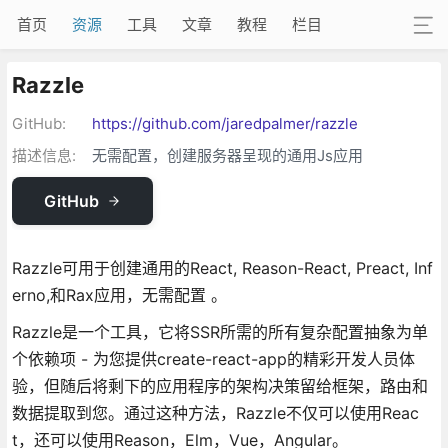
首页
资源
工具
文章
教程
栏目
Razzle
GitHub:
https://github.com/jaredpalmer/razzle
描述信息:
无需配置，创建服务器呈现的通用Js应用
GitHub
Razzle可用于创建通用的React, Reason-React, Preact, Inf
erno,和Rax应用，无需配置 。
Razzle是一个工具，它将SSR所需的所有复杂配置抽象为单
个依赖项 - 为您提供create-react-app的精彩开发人员体
验，但随后将剩下的应用程序的架构决策留给框架，路由和
数据提取到您。通过这种方法，Razzle不仅可以使用Reac
t，还可以使用Reason，Elm，Vue，Angular。