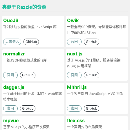
类似于 Razzle的资源
QuoJS
Qwik
针对移动设备的微型JavaScript 库
一款全栈SSR框架，号称能帮你移除项
目中99%的JS代码
点击进入
GitHub
官网
GitHub
normalizr
nuxt.js
一款JSON数据范式化的js库
基于 Vue.js 的轻量级、服务端渲染
(SSR) 应用框架
官网
GitHub
官网
GitHub
dagger.js
Mithril.js
一个基于html的开源（MIT）web前端
一个客户端的 JavaScript MVC 框架
技术框架
官网
GitHub
官网
GitHub
mpvue
flex.css
基于 Vue.js 的小程序开发框架
一个声明式的布局框架