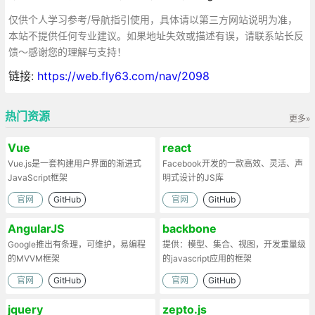
仅供个人学习参考/导航指引使用，具体请以第三方网站说明为准，
本站不提供任何专业建议。如果地址失效或描述有误，请联系站长反
馈～感谢您的理解与支持！
链接:
https://web.fly63.com/nav/2098
热门资源
更多»
Vue
react
Vue.js是一套构建用户界面的渐进式
Facebook开发的一款高效、灵活、声
JavaScript框架
明式设计的JS库
官网
GitHub
官网
GitHub
AngularJS
backbone
Google推出有条理，可维护，易编程
提供：模型、集合、视图，开发重量级
的MVVM框架
的javascript应用的框架
官网
GitHub
官网
GitHub
jquery
zepto.js