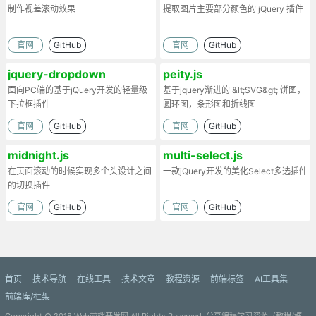
制作视差滚动效果
提取图片主要部分颜色的 jQuery 插件
官网
GitHub
官网
GitHub
jquery-dropdown
peity.js
面向PC端的基于jQuery开发的轻量级
基于jquery渐进的 &lt;SVG&gt; 饼图，
下拉框插件
圆环图，条形图和折线图
官网
GitHub
官网
GitHub
midnight.js
multi-select.js
在页面滚动的时候实现多个头设计之间
一款jQuery开发的美化Select多选插件
的切换插件
官网
GitHub
官网
GitHub
首页
技术导航
在线工具
技术文章
教程资源
前端标签
AI工具集
前端库/框架