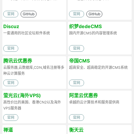
官网
GitHub
官网
GitHub
Discuz
织梦dedeCMS
一套通用的社区论坛软件系统
国内开源CMS的内容管理系统
官网
官网
腾讯云优惠券
帝国CMS
云服务器,云数据库,CDN,域名注册等多
超高安全、超高稳定的开源CMS系统
种云计算服务
官网
官网
萤光云(海外VPS)
阿里云优惠券
高性价比的美国、香港CN2以及海外
卓越的云计算技术和服务提供商
VPS服务器
官网
官网
禅道
衡天云