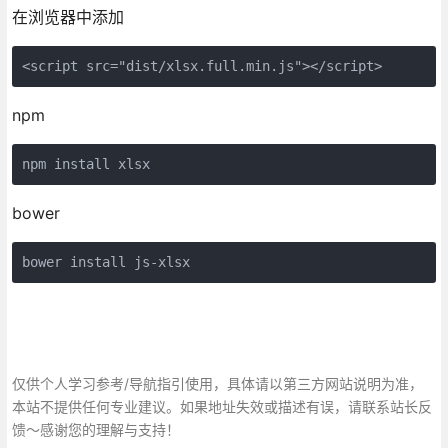
在浏览器中添加
<script src="dist/xlsx.full.min.js"></script>
npm
npm install xlsx
bower
bower install js-xlsx
仅供个人学习参考/导航指引使用，具体请以第三方网站说明为准，
本站不提供任何专业建议。如果地址失效或描述有误，请联系站长反
馈～感谢您的理解与支持！