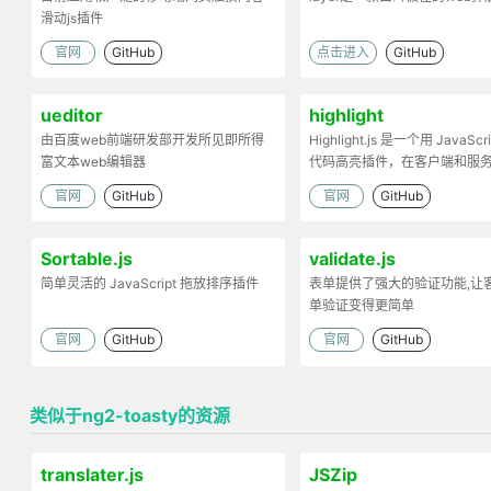
滑动js插件
官网
GitHub
点击进入
GitHub
ueditor
highlight
由百度web前端研发部开发所见即所得
Highlight.js 是一个用 JavaScr
富文本web编辑器
代码高亮插件，在客户端和服
工作。
官网
GitHub
官网
GitHub
Sortable.js
validate.js
简单灵活的 JavaScript 拖放排序插件
表单提供了强大的验证功能,让
单验证变得更简单
官网
GitHub
官网
GitHub
类似于ng2-toasty的资源
translater.js
JSZip