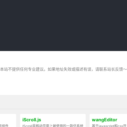
，本站不提供任何专业建议。如果地址失效或描述有误，请联系站长反馈
iScroll.js
wangEditor
弹层组件
IScroll是移动页面上被使用的一款仿系统
基于javascript和cs