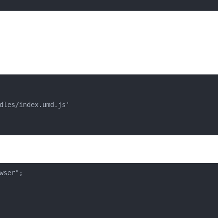
dles/index.umd.js'

ser";
