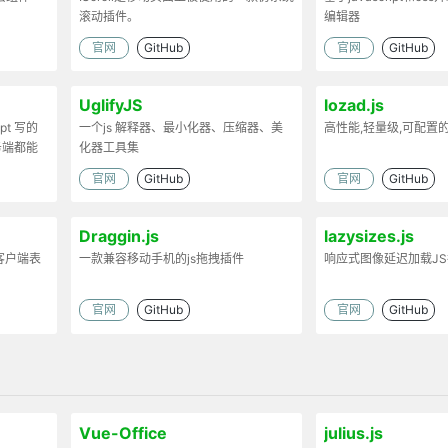
滚动插件。
编辑器
官网
GitHub
官网
GitHub
UglifyJS
lozad.js
ipt 写的
一个js 解释器、最小化器、压缩器、美
高性能,轻量级,可配置
务端都能
化器工具集
官网
GitHub
官网
GitHub
Draggin.js
lazysizes.js
客户端表
一款兼容移动手机的js拖拽插件
响应式图像延迟加载J
官网
GitHub
官网
GitHub
Vue-Office
julius.js