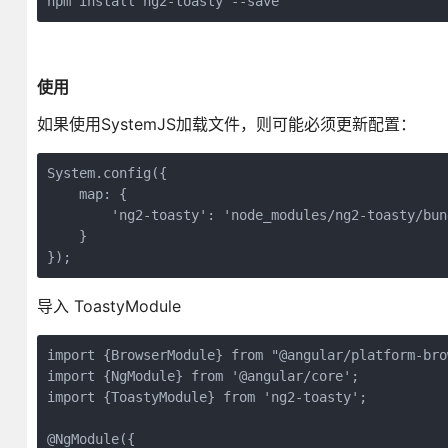
npm install ng2-toasty --save
使用
如果使用SystemJS加载文件，则可能必须更新配置：
System.config({

    map: {

        'ng2-toasty': 'node_modules/ng2-toasty/bun
    }

});
导入 ToastyModule
import {BrowserModule} from "@angular/platform-brow
import {NgModule} from '@angular/core';

import {ToastyModule} from 'ng2-toasty';

@NgModule({
