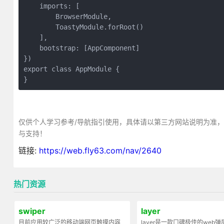
    imports: [

        BrowserModule,

        ToastyModule.forRoot()

    ],

    bootstrap: [AppComponent]

})

export class AppModule {

}
仅供个人学习参考/导航指引使用，具体请以第三方网站说明为准
与支持！
链接:
https://web.fly63.com/nav/2640
热门资源
swiper
layer
目前应用较广泛的移动端网页触摸内容
layer是一款口碑极佳的web