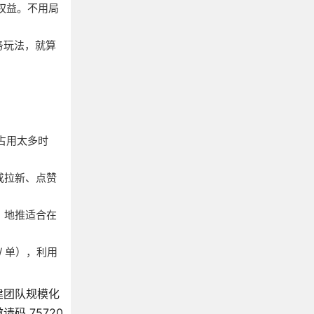
权益。不用局
务玩法，就算
占用太多时
成拉新、点赞
，地推适合在
/ 单），利用
建团队规模化
 75720