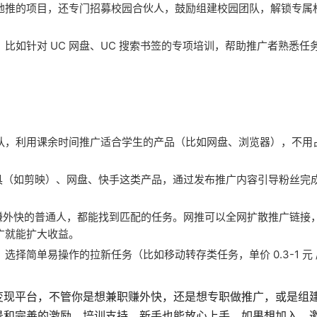
地推的项目，还专门招募校园合伙人，鼓励组建校园团队，解锁专属
。
比如针对 UC 网盘、UC 搜索书签的专项培训，帮助推广者熟悉任
队，利用课余时间推广适合学生的产品（比如网盘、浏览器），不用
具（如剪映）、网盘、快手这类产品，通过发布推广内容引导粉丝完
赚外快的普通人，都能找到匹配的任务。网推可以全网扩散推广链接
广就能扩大收益。
择简单易操作的拉新任务（比如移动转存类任务，单价 0.3-1 元 
变现平台，不管你是想兼职赚外快，还是想专职做推广，或是组
和完善的激励、培训支持，新手也能放心上手。如果想加入，邀请码