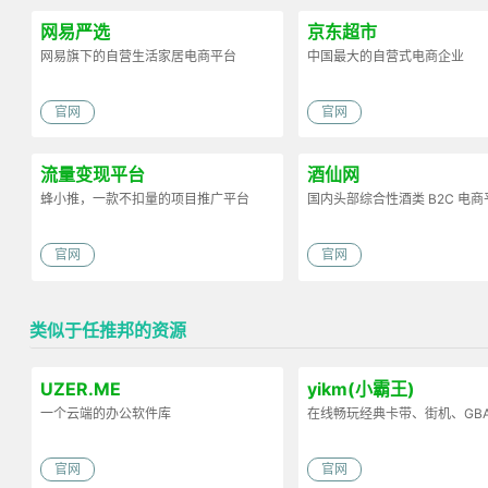
网易严选
京东超市
网易旗下的自营生活家居电商平台
中国最大的自营式电商企业
官网
官网
流量变现平台
酒仙网
蜂小推，一款不扣量的项目推广平台
国内头部综合性酒类 B2C 电商
官网
官网
类似于任推邦的资源
UZER.ME
yikm(小霸王)
一个云端的办公软件库
在线畅玩经典卡带、街机、GB
官网
官网