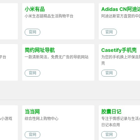
小米有品
Adidas CN阿迪
小米生态链精品生活购物平台
阿迪达斯官方直营的中
官网
官网
简约网址导航
Casetify手机壳
平台
一款清新简洁，免费无广告的导航网站
为您的手机换上环保且
壳
官网
官网
当当网
胶囊日记
A小游戏
综合性网上购物中心
专注于情感记录与生活
日记本应用
官网
官网