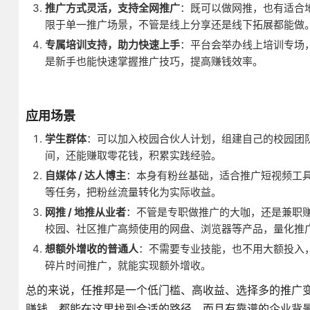
推广方式灵活，支持全网推广
：既可以做网推，也有适合
限于单一推广场景，不管是线上分享还是线下拓展都能做
专属培训支持，助力快速上手
：平台会举办线上培训专场，
是新手也能快速掌握推广技巧，提高赚钱效率。
应用场景
学生群体
：可以加入校园合伙人计划，组建自己的校园团
间，还能赚取零花钱，积累实践经验。
自媒体 / 达人博主
：本身有粉丝基础，适合推广短视频工
等任务，把粉丝流量转化为实际收益。
网推 / 地推从业者
：不管是专职做推广的大咖，还是兼职
校园、社区推广高频使用的网盘、浏览器等产品，量化推
想额外增收的普通人
：不需要专业技能，也不用大额投入，选
碎片时间推广，就能实现额外增收。
总的来说，任推邦是一个低门槛、高收益、选择多的推广
赚钱，都能在这里找到合适的路径，而且有靠谱的企业背景