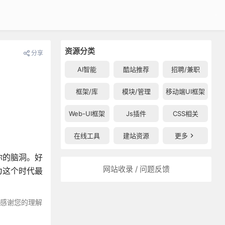
资源分类
分享
AI智能
酷站推荐
招聘/兼职
框架/库
模块/管理
移动端UI框架
Web-UI框架
Js插件
CSS相关
在线工具
建站资源
更多
你的脑洞。好
网站收录 / 问题反馈
为这个时代最
～感谢您的理解