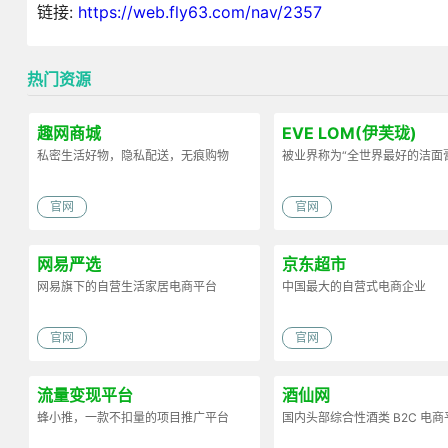
链接:
https://web.fly63.com/nav/2357
热门资源
趣网商城
EVE LOM(伊芙珑)
私密生活好物，隐私配送，无痕购物
被业界称为“全世界最好的洁面
官网
官网
网易严选
京东超市
网易旗下的自营生活家居电商平台
中国最大的自营式电商企业
官网
官网
流量变现平台
酒仙网
蜂小推，一款不扣量的项目推广平台
国内头部综合性酒类 B2C 电商