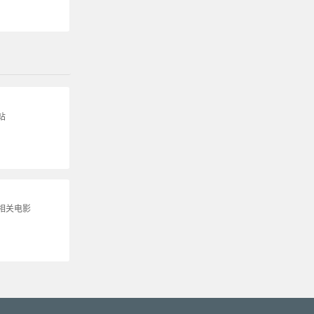
站
相关电影