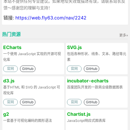
本站不提供任何专业建议。如果地址失效或描述有误，请联系站长反
馈～感谢您的理解与支持！
链接:
https://web.fly63.com/nav/2242
热门资源
更多»
ECharts
SVG.js
一个使用 JavaScript 实现的开源可视
包括各种形状、线条、文本、路径等元
化库
素
官网
GitHub
官网
GitHub
d3.js
incubator-echarts
基于HTML 和 SVG 的 JavaScript 可
百度团队开发的一款商业级数据图表
视化库
官网
GitHub
官网
GitHub
g2
Chartist.js
一套基于可视化编码的图形语法
JavaScript响应式图表库