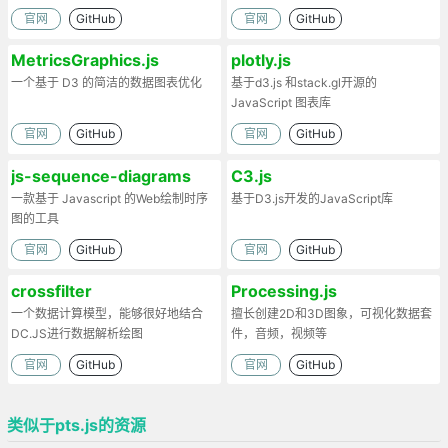
官网
GitHub
官网
GitHub
MetricsGraphics.js
plotly.js
一个基于 D3 的简洁的数据图表优化
基于d3.js 和stack.gl开源的
JavaScript 图表库
官网
GitHub
官网
GitHub
js-sequence-diagrams
C3.js
一款基于 Javascript 的Web绘制时序
基于D3.js开发的JavaScript库
图的工具
官网
GitHub
官网
GitHub
crossfilter
Processing.js
一个数据计算模型，能够很好地结合
擅长创建2D和3D图象，可视化数据套
DC.JS进行数据解析绘图
件，音频，视频等
官网
GitHub
官网
GitHub
类似于pts.js的资源