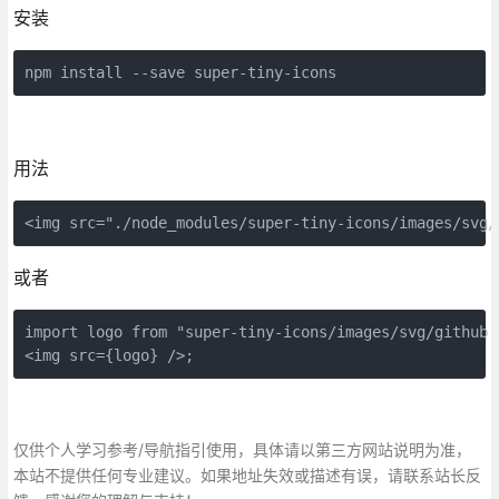
安装
npm install --save super-tiny-icons
用法
<img src="./node_modules/super-tiny-icons/images/svg/
或者
import logo from "super-tiny-icons/images/svg/github.s
<img src={logo} />;
仅供个人学习参考/导航指引使用，具体请以第三方网站说明为准，
本站不提供任何专业建议。如果地址失效或描述有误，请联系站长反