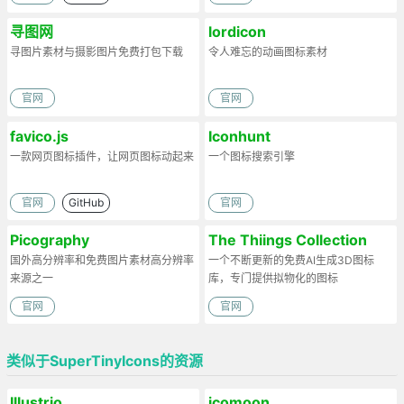
寻图网
lordicon
寻图片素材与摄影图片免费打包下载
令人难忘的动画图标素材
官网
官网
favico.js
Iconhunt
一款网页图标插件，让网页图标动起来
一个图标搜索引擎
官网
GitHub
官网
Picography
The Thiings Collection
国外高分辨率和免费图片素材高分辨率
一个不断更新的免费AI生成3D图标
来源之一
库，专门提供拟物化的图标
官网
官网
类似于SuperTinyIcons的资源
Illustrio
icomoon