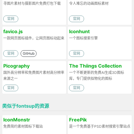
寻图片素材与摄影图片免费打包下载
令人难忘的动画图标素材
官网
官网
favico.js
Iconhunt
一款网页图标插件，让网页图标动起来
一个图标搜索引擎
官网
GitHub
官网
Picography
The Thiings Collection
国外高分辨率和免费图片素材高分辨率
一个不断更新的免费AI生成3D图标
来源之一
库，专门提供拟物化的图标
官网
官网
类似于fontsup的资源
IconMonstr
FreePik
免费简约素材图标下载站
是一个免费基于PSD素材搜索引擎站点