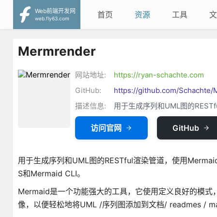
Web前端开发网
首页
资源
工具
文
web.fly63.com
Mermrender
网站地址:
https://ryan-schachte.com
GitHub:
https://github.com/Schachte
描述信息:
用于生成序列和UML图的RESTf
访问官网
GitHub
用于生成序列和UML图的RESTful渲染管道，使用Mermaid嵌
S和Mermaid CLI。
Mermaid是一个功能强大的工具，它使用定义良好的模式
像，以便轻松地将UML /序列图添加到文档/ readmes / 