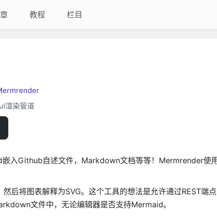
章
教程
栏目
/Mermrender
ul渲染管道
入Github自述文件，Markdown文档等等！Mermrender使用M
，然后将图表解释为SVG。这个工具的想法是允许通过REST端
markdown文件中，无论编辑器是否支持Mermaid。