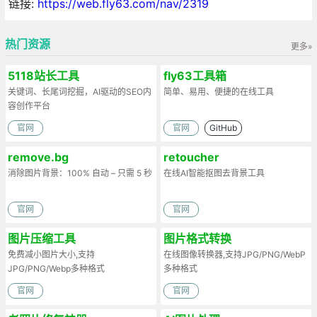
链接:
https://web.fly63.com/nav/2319
热门资源
更多»
5118站长工具
fly63工具箱
关键词、长尾词挖掘，AI驱动的SEO内
简单、易用、便捷的在线工具
容创作平台
官网
官网
GitHub
remove.bg
retoucher
消除图片背景：100% 自动 – 只需 5 秒
在线AI智能抠图去背景工具
官网
官网
图片压缩工具
图片格式转换
免费减小图片大小,支持
在线图像转换器,支持JPG/PNG/WebP
JPG/PNG/Webp多种格式
多种格式
官网
官网