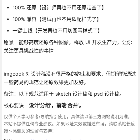
100% 还原【设计师再也不用还原走查了】
100% 兼容【测试再也不用适配样式了】
一键上线【开发再也不用切图写样式了】
愿景：能够高度还原各种图像，释放 UI 开发生产力，让你
关注更具挑战性的事情！
imgcook 对设计稿没有很严格的约束和要求，但期望能通过
一些简易的规范让还原效果更加友好。
备注：以下规范适用于 sketch 设计稿和 psd 设计稿。
核心要诀：
设计‘分组’，前端‘合并’。
仅供个人学习参考/导航指引使用，具体请以第三方网站说明为准，
本站不提供任何专业建议。如果地址失效或描述有误，请联系站长反
馈～感谢您的理解与支持！