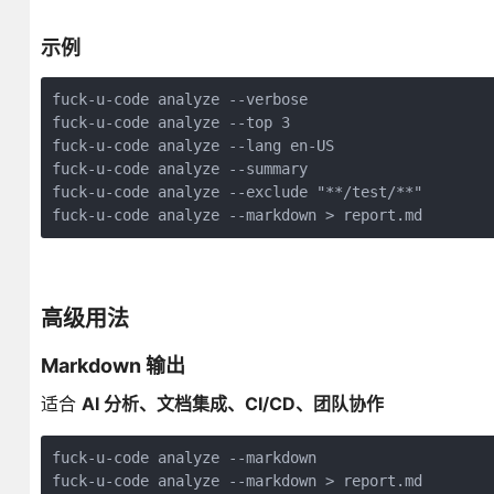
示例
fuck-u-code analyze --verbose

fuck-u-code analyze --top 3

fuck-u-code analyze --lang en-US

fuck-u-code analyze --summary

fuck-u-code analyze --exclude "**/test/**"

fuck-u-code analyze --markdown > report.md
高级用法
Markdown 输出
适合
AI 分析、文档集成、CI/CD、团队协作
fuck-u-code analyze --markdown

fuck-u-code analyze --markdown > report.md
