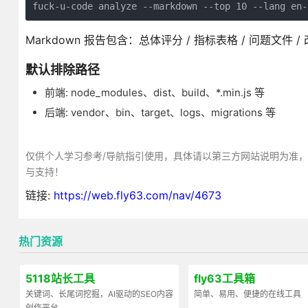
fuck-u-code analyze --markdown --top 10 --lang en-
Markdown 报告包含：总体评分 / 指标表格 / 问题文件 /
默认排除路径
前端: node_modules、dist、build、*.min.js 等
后端: vendor、bin、target、logs、migrations 等
仅供个人学习参考/导航指引使用，具体请以第三方网站说明为准
与支持！
链接:
https://web.fly63.com/nav/4673
热门资源
5118站长工具
fly63工具箱
关键词、长尾词挖掘，AI驱动的SEO内容
简单、易用、便捷的在线工具
创作平台