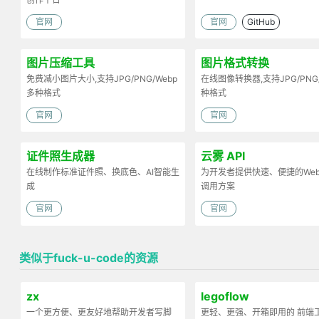
官网
官网
GitHub
图片压缩工具
图片格式转换
免费减小图片大小,支持JPG/PNG/Webp
在线图像转换器,支持JPG/PNG
多种格式
种格式
官网
官网
证件照生成器
云雾 API
在线制作标准证件照、换底色、AI智能生
为开发者提供快速、便捷的Web 
成
调用方案
官网
官网
类似于fuck-u-code的资源
zx
legoflow
一个更方便、更友好地帮助开发者写脚
更轻、更强、开箱即用的 前端