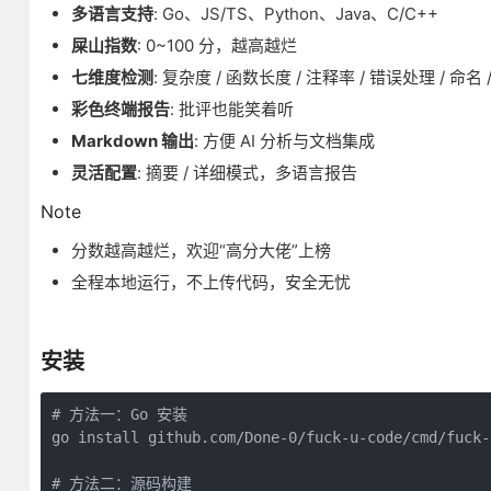
多语言支持
: Go、JS/TS、Python、Java、C/C++
屎山指数
: 0~100 分，越高越烂
七维度检测
: 复杂度 / 函数长度 / 注释率 / 错误处理 / 命名 
彩色终端报告
: 批评也能笑着听
Markdown 输出
: 方便 AI 分析与文档集成
灵活配置
: 摘要 / 详细模式，多语言报告
Note
分数越高越烂，欢迎“高分大佬”上榜
全程本地运行，不上传代码，安全无忧
安装
# 方法一：Go 安装

go install github.com/Done-0/fuck-u-code/cmd/fuck-
# 方法二：源码构建
