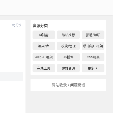
分享
资源分类
AI智能
酷站推荐
招聘/兼职
框架/库
模块/管理
移动端UI框架
Web-UI框架
Js插件
CSS相关
在线工具
建站资源
更多
网站收录 / 问题反馈