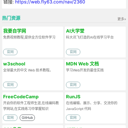
链接:
https://web.fly63.com/nav/2360
热门资源
更多»
我要自学网
AI大学堂
免费视频教程,提供全方位软件学习
科大讯飞打造的AI在线学习平台
官网
官网
w3school
MDN Web 文档
全球最大的中文 Web 技术教程。
学习Web开发的最佳实践
官网
官网
FreeCodeCamp
RunJS
开启你的软件工程师生涯,在线编码教
在线编辑、展示、分享、交流你的
学网站,在实践练习中掌握知识
JavaScript 代码
官网
GitHub
官网