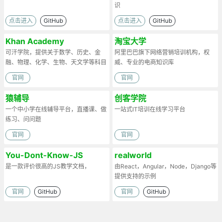
识
点击进入
GitHub
点击进入
GitHub
Khan Academy
淘宝大学
可汗学院，提供关于数学、历史、金
阿里巴巴旗下网络营销培训机构，权
融、物理、化学、生物、天文学等科目
威、专业的电商知识库
官网
官网
猿辅导
创客学院
一个中小学在线辅导平台，直播课、做
一站式IT培训在线学习平台
练习、问问题
官网
官网
You-Dont-Know-JS
realworld
是一款评价很高的JS教学文档，
由React，Angular，Node，Django等
提供支持的示例
官网
GitHub
官网
GitHub