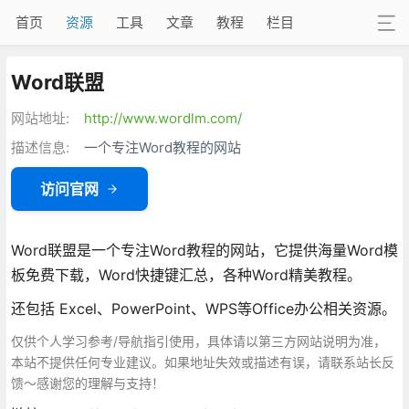
首页
资源
工具
文章
教程
栏目
Word联盟
网站地址:
http://www.wordlm.com/
描述信息:
一个专注Word教程的网站
访问官网
Word联盟是一个专注Word教程的网站，它提供海量Word模
板免费下载，Word快捷键汇总，各种Word精美教程。
还包括 Excel、PowerPoint、WPS等Office办公相关资源。
仅供个人学习参考/导航指引使用，具体请以第三方网站说明为准，
本站不提供任何专业建议。如果地址失效或描述有误，请联系站长反
馈～感谢您的理解与支持！