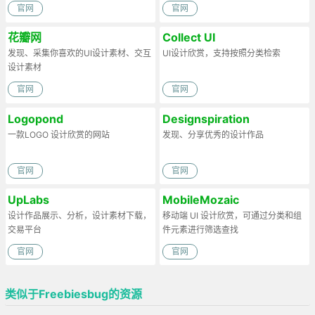
官网
官网
花瓣网
Collect UI
发现、采集你喜欢的UI设计素材、交互
UI设计欣赏，支持按照分类检索
设计素材
官网
官网
Logopond
Designspiration
一款LOGO 设计欣赏的网站
发现、分享优秀的设计作品
官网
官网
UpLabs
MobileMozaic
设计作品展示、分析，设计素材下载，
移动端 UI 设计欣赏，可通过分类和组
交易平台
件元素进行筛选查找
官网
官网
类似于Freebiesbug的资源