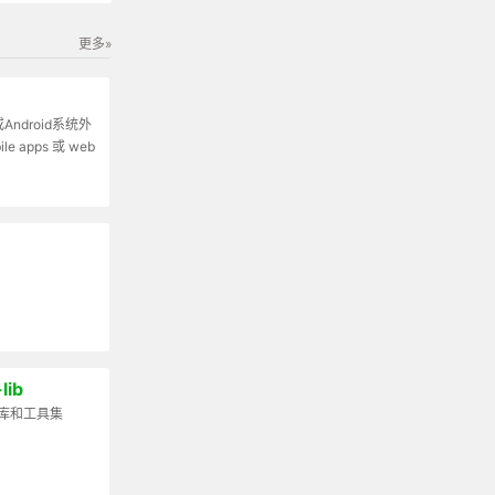
更多»
ndroid系统外
le apps 或 web
lib
组件库和工具集