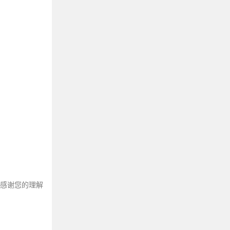
～感谢您的理解