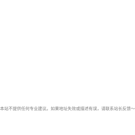
，本站不提供任何专业建议。如果地址失效或描述有误，请联系站长反馈