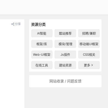
分享
资源分类
AI智能
酷站推荐
招聘/兼职
框架/库
模块/管理
移动端UI框架
Web-UI框架
Js插件
CSS相关
在线工具
建站资源
更多
网站收录 / 问题反馈