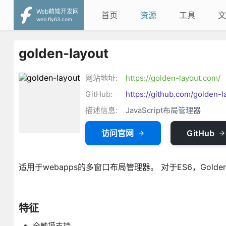
Web前端开发网
首页
资源
工具
文
web.fly63.com
golden-layout
网站地址:
https://golden-layout.com/
GitHub:
https://github.com/golden-l
描述信息:
JavaScript布局管理器
访问官网
GitHub
适用于webapps的多窗口布局管理器。 对于ES6，Golde
特征
全触摸支持