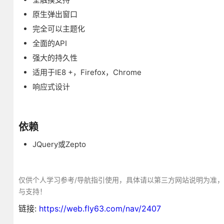
原生弹出窗口
完全可以主题化
全面的API
强大的持久性
适用于IE8 +，Firefox，Chrome
响应式设计
依赖
JQuery或Zepto
仅供个人学习参考/导航指引使用，具体请以第三方网站说明为准
与支持！
链接:
https://web.fly63.com/nav/2407