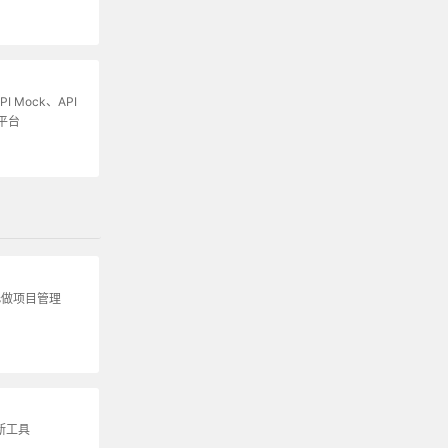
I Mock、API
平台
s做项目管理
诊断工具