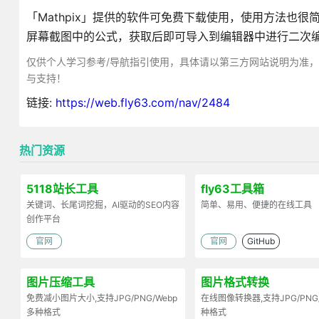
「Mathpix」提供的软件可免费下载使用，使用方法也很简单
屏幕截图中的公式，获取后即可导入到编辑器中进行二次
仅供个人学习参考/导航指引使用，具体请以第三方网站说明为准
与支持！
链接:
https://web.fly63.com/nav/2484
热门资源
5118站长工具
fly63工具箱
关键词、长尾词挖掘，AI驱动的SEO内容
简单、易用、便捷的在线工具
创作平台
官网
官网
GitHub
图片压缩工具
图片格式转换
免费减小图片大小,支持JPG/PNG/Webp
在线图像转换器,支持JPG/PNG
多种格式
种格式