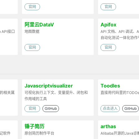
官网
官网
阿里云DataV
Apifox
API接口
地图数据
API 文档、API 调试、AP
自动化测试一体化协作
官网
官网
Javascriptvisualizer
Toodles
分的相关属
可视化执行上下文、变量提升、闭包和
直接用代码里的TODO
作用域的工具
官网
GitHub
点击进入
GitHub
锤子简历
arthas
笔记软件
原创简历制作平台
Alibaba开源的Java