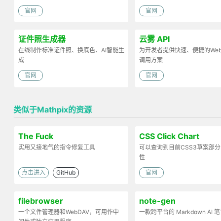
官网
官网
证件照生成器
云雾 API
在线制作标准证件照、换底色、AI智能生
为开发者提供快速、便捷的Web 
成
调用方案
官网
官网
类似于Mathpix的资源
The Fuck
CSS Click Chart
实用又接地气的指令修复工具
可以查询到目前CSS3草案部
性
点击进入
GitHub
官网
filebrowser
note-gen
一个文件管理器和WebDAV，可用作中
一款跨平台的 Markdown AI 