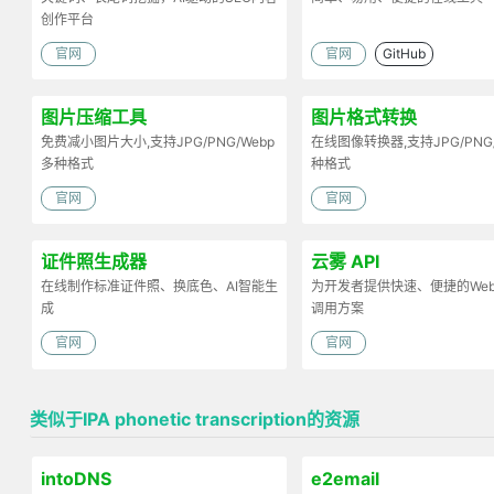
创作平台
官网
官网
GitHub
图片压缩工具
图片格式转换
免费减小图片大小,支持JPG/PNG/Webp
在线图像转换器,支持JPG/PNG
多种格式
种格式
官网
官网
证件照生成器
云雾 API
在线制作标准证件照、换底色、AI智能生
为开发者提供快速、便捷的Web 
成
调用方案
官网
官网
类似于IPA phonetic transcription的资源
intoDNS
e2email