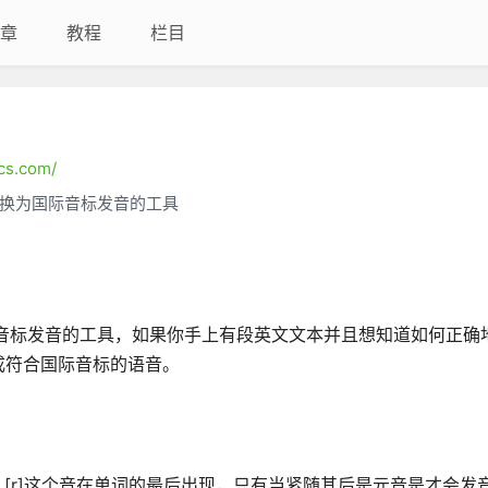
章
教程
栏目
ics.com/
换为国际音标发音的工具
语文本转换为国际音标发音的工具，如果你手上有段英文文本并且想知道如何正
成符合国际音标的语音。
，[r]这个音在单词的最后出现，只有当紧随其后是元音是才会发