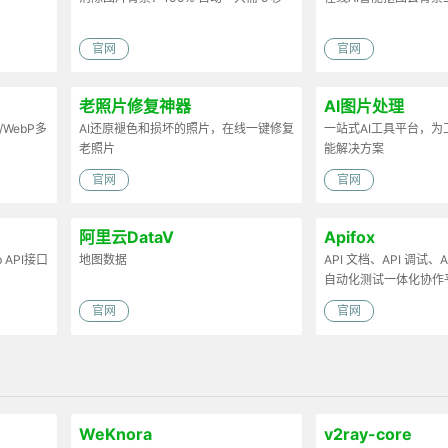
官网
官网
老照片修复神器
AI图片处理
/WebP多
AI还原褪色和损坏的照片，在线一键修复
一站式AI工具平台，
老照片
能解决方案
官网
官网
阿里云DataV
Apifox
API接口
地图数据
API 文档、API 调试、AP
自动化测试一体化协作
官网
官网
WeKnora
v2ray-core