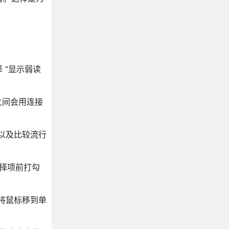
 “显示弱读
之间会用连接
以及比较流行
择项前打勾
将鼠标移到单