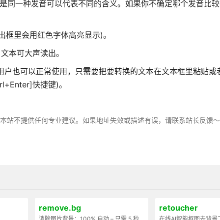
或是同一种发音可以代表不同的含义。如果你不确定哪个发音比较
出框里会用红色字体高亮显示)。
e)，文本可大声读出。
持中文界面，国内用户也可以正常使用，只需要把要转换的文本在文本框里粘贴
Enter]快捷键)。
，本站不提供任何专业建议。如果地址失效或描述有误，请联系站长反馈
remove.bg
retoucher
消除图片背景：100% 自动 – 只需 5 秒
在线AI智能抠图去背景