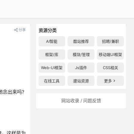
分享
资源分类
AI智能
酷站推荐
招聘/兼职
框架/库
模块/管理
移动端UI框架
Web-UI框架
Js插件
CSS相关
在线工具
建站资源
更多
确地念出来吗?
网站收录 / 问题反馈
音。这样是为