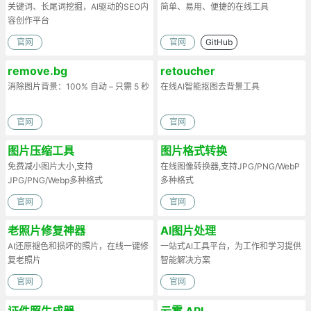
关键词、长尾词挖掘，AI驱动的SEO内
简单、易用、便捷的在线工具
容创作平台
官网
官网
GitHub
remove.bg
retoucher
消除图片背景：100% 自动 – 只需 5 秒
在线AI智能抠图去背景工具
官网
官网
图片压缩工具
图片格式转换
免费减小图片大小,支持
在线图像转换器,支持JPG/PNG/WebP
JPG/PNG/Webp多种格式
多种格式
官网
官网
老照片修复神器
AI图片处理
AI还原褪色和损坏的照片，在线一键修
一站式AI工具平台，为工作和学习提供
复老照片
智能解决方案
官网
官网
证件照生成器
云雾 API