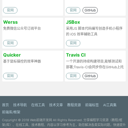
官网
官网
GitHub
Werss
JSBox
免费微信公众号订阅平台
采用JS 脚本代码编写创造手机小程序
的 iOS 效率辅助工具
官网
官网
Quicker
Travis CI
基于鼠标操控的效率神器
一个开源的持续构建项目,能够测试和
部署;Travis-CI会同步你在GitHub上托
管的项目
官网
官网
GitHub
首页
技术导航
在线工具
技术文章
教程资源
前端标签
AI工具集
前端库/框架