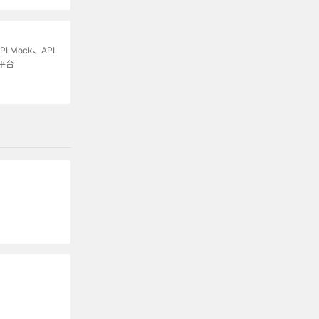
I Mock、API
平台