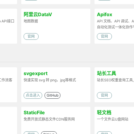
阿里云DataV
Apifox
API接口
地图数据
API 文档、API 调试、AP
自动化测试一体化协作
官网
官网
svgexport
站长工具
工作流客
快速实现 svg 转 png，jpg等格式
站长SEO权重查询工具,
点击进入
GitHub
官网
StaticFile
轻文档
免费开放式静态文件CDN服务网
一个文件云U盘网站