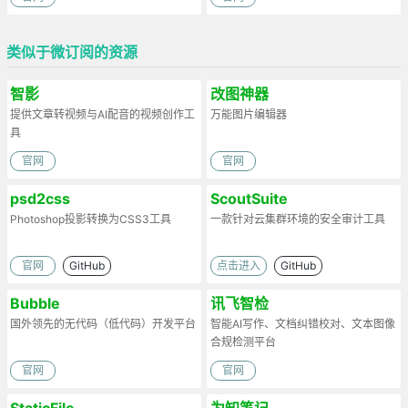
类似于微订阅的资源
智影
改图神器
提供文章转视频与AI配音的视频创作工
万能图片编辑器
具
官网
官网
psd2css
ScoutSuite
Photoshop投影转换为CSS3工具
一款针对云集群环境的安全审计工具
官网
GitHub
点击进入
GitHub
Bubble
讯飞智检
国外领先的无代码（低代码）开发平台
智能AI写作、文档纠错校对、文本图像
合规检测平台
官网
官网