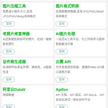
图片压缩工具
图片格式转换
免费减小图片大小,支持
在线图像转换器,支持JPG/PNG/WebP
JPG/PNG/Webp多种格式
多种格式
官网
官网
老照片修复神器
AI图片处理
AI还原褪色和损坏的照片，在线一键修
一站式AI工具平台，为工作和学习提供
复老照片
智能解决方案
官网
官网
证件照生成器
云雾 API
在线制作标准证件照、换底色、AI智能
为开发者提供快速、便捷的Web API接
生成
口调用方案
官网
官网
阿里云DataV
Apifox
地图数据
API 文档、API 调试、API Mock、API
自动化测试一体化协作平台
官网
官网