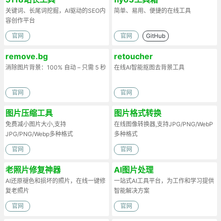
关键词、长尾词挖掘，AI驱动的SEO内
简单、易用、便捷的在线工具
容创作平台
官网
官网
GitHub
remove.bg
retoucher
消除图片背景：100% 自动 – 只需 5 秒
在线AI智能抠图去背景工具
官网
官网
图片压缩工具
图片格式转换
免费减小图片大小,支持
在线图像转换器,支持JPG/PNG/WebP
JPG/PNG/Webp多种格式
多种格式
官网
官网
老照片修复神器
AI图片处理
AI还原褪色和损坏的照片，在线一键修
一站式AI工具平台，为工作和学习提供
复老照片
智能解决方案
官网
官网