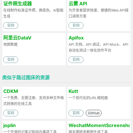
证件照生成器
云雾 API
在线制作标准证件照、换底色、AI智能
为开发者提供快速、便捷的Web API接
生成
口调用方案
官网
官网
阿里云DataV
Apifox
地图数据
API 文档、API 调试、API Mock、API
自动化测试一体化协作平台
官网
官网
类似于路过图床的资源
CDKM
Kutt
一个免费、无需注册、支持多种文件格
一个现代化的URL缩短器
式转换的在线工具
官网
官网
GitHub
joplin
WechatMomentScreenshot
一个开源的记笔记和待办事项工具
朋友圈转发截图生成工具