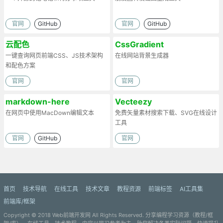
官网
GitHub
官网
GitHub
云配色
CssGradient
一键查询网页前端CSS、JS技术架构
在线网站背景生成器
和配色方案
官网
官网
markdown-here
Vecteezy
在网页中使用MacDown编辑文本
免费矢量素材搜索下载、SVG在线设计
工具
官网
GitHub
官网
首页
技术导航
在线工具
技术文章
教程资源
前端标签
AI工具集
前端库/框架