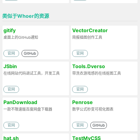
类似于Whoer的资源
gitify
VectorCreator
桌面上的GitHub通知
简报插图创作工具
官网
GitHub
官网
JSbin
Tools.Dverso
在线网站代码调试工具，开发工具
带洗衣游戏感的在线抠图工具
官网
官网
PanDownload
Penrose
一款不限速版百度网盘下载器
数学公式秒变可视化图表
官网
官网
GitHub
hat.sh
TestMyCSS