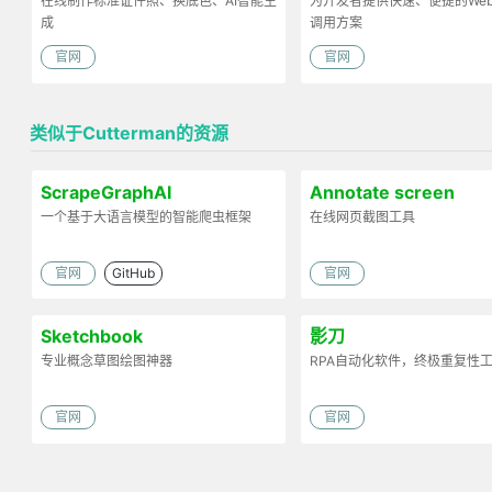
在线制作标准证件照、换底色、AI智能生
为开发者提供快速、便捷的Web 
成
调用方案
官网
官网
类似于Cutterman的资源
ScrapeGraphAI
Annotate screen
一个基于大语言模型的智能爬虫框架
在线网页截图工具
官网
GitHub
官网
Sketchbook
影刀
专业概念草图绘图神器
RPA自动化软件，终极重复性
官网
官网