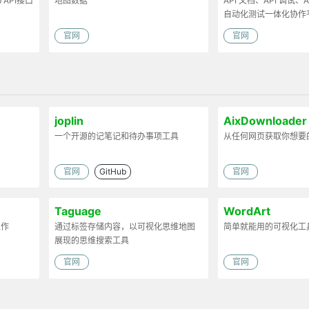
API接口
地图数据
API 文档、API 调试、AP
自动化测试一体化协作
官网
官网
joplin
AixDownloader
一个开源的记笔记和待办事项工具
从任何网页获取你想要
官网
GitHub
官网
Taguage
WordArt
工作
通过标签存储内容，以可视化思维地图
简单就能用的可视化工
展现的思维搜索工具
官网
官网