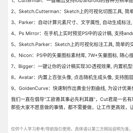
1、Cutterman：一键输出支持ios/android的各种分辨
2、Sketch.Cutterman：Sketch上的可视化切图工具,
3、Parker：自动计算元素尺寸、文字属性, 自动生成标注, 支
4、Ps Mirror：在手机上实时预览PS中的设计稿, 支持andro
5、Sketch.Parker：Sketch上的可视化标注工具, 简单
6、Nicon：PS中的矢量图标素材库, 7W+矢量图标, 随心搜
7、Bigger：一键让你的设计稿实现3D透视效果, 内置机型
8、Avatar：内置上百张头像, 点击随机生成头像, 支持图层
9、GoldenCurve：快速制作出黄金分割曲线, 为设计
我们一直在倡导“工欲善其事必先利其器”，Cut君是一名
那些大家不愿意做的事情，都不需要做，让工作更高效，让
仅供个人学习参考/导航指引使用，具体请以第三方网站说明为准