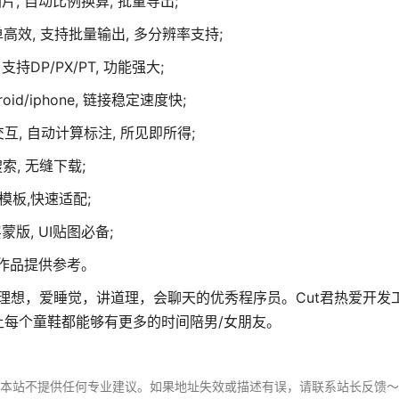
率图片, 自动比例换算, 批量导出;
 简单高效, 支持批量输出, 多分辨率支持;
持DP/PX/PT, 功能强大;
id/iphone, 链接稳定速度快;
的交互, 自动计算标注, 所见即所得;
索, 无缝下载;
模板,快速适配;
蒙版, UI贴图必备;
优美作品提供参考。
有理想，爱睡觉，讲道理，会聊天的优秀程序员。Cut君热爱开发
每个童鞋都能够有更多的时间陪男/女朋友。
，本站不提供任何专业建议。如果地址失效或描述有误，请联系站长反馈