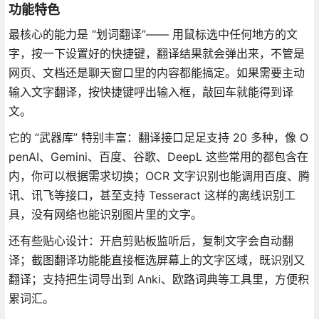
功能特色
最核心的能力是 “划词翻译”—— 用鼠标选中任何地方的文
字，按一下设置好的快捷键，翻译结果就会弹出来，不管是
网页、文档还是聊天窗口里的内容都能搞定。如果需要主动
输入文字翻译，按快捷键呼出输入框，敲回车就能得到译
文。
它的 “武器库” 特别丰富：翻译接口足足支持 20 多种，像 O
penAI、Gemini、百度、谷歌、DeepL 这些常用的都包含在
内，你可以根据需求切换；OCR 文字识别也能调用百度、腾
讯、讯飞等接口，甚至支持 Tesseract 这样的离线识别工
具，没有网络也能识别图片里的文字。
还有些贴心设计：开启剪贴板监听后，复制文字会自动翻
译；截图翻译功能能直接框选屏幕上的文字区域，既识别又
翻译；支持把生词导出到 Anki、欧路词典等工具里，方便积
累词汇。