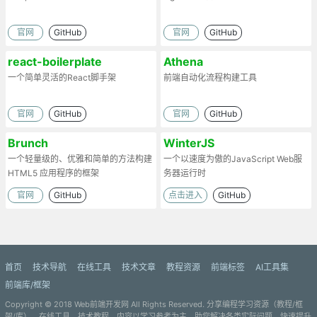
官网
GitHub
官网
GitHub
react-boilerplate
Athena
一个简单灵活的React脚手架
前端自动化流程构建工具
官网
GitHub
官网
GitHub
Brunch
WinterJS
一个轻量级的、优雅和简单的方法构建
一个以速度为傲的JavaScript Web服
HTML5 应用程序的框架
务器运行时
官网
GitHub
点击进入
GitHub
首页
技术导航
在线工具
技术文章
教程资源
前端标签
AI工具集
前端库/框架