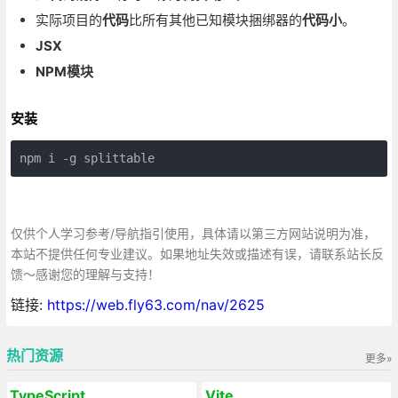
实际项目的
代码
比所有其他已知模块捆绑器的
代码小
。
JSX
NPM模块
安装
npm i -g splittable
仅供个人学习参考/导航指引使用，具体请以第三方网站说明为准，
本站不提供任何专业建议。如果地址失效或描述有误，请联系站长反
馈～感谢您的理解与支持！
链接:
https://web.fly63.com/nav/2625
热门资源
更多»
TypeScript
Vite