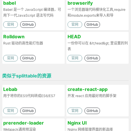
babel
browserify
Babel 是一个 JavaScript 编译器，可
一个浏览器端代码模块化工具,require
用下一代JavaScript 语法写代码
和module.exports来导入和导
出.Browserify的原理：部署时处理代
官网
GitHub
官网
GitHub
码依赖，将模块打包为一个文件。
Rolldown
HEAD
Rust 驱动的高性能打包器
一份你可以在 &lt;head&gt; 里设置的列
表
官网
GitHub
官网
GitHub
类似于splittable的资源
Lebab
create-react-app
用于将你的ES5代码转成ES6/ES7
开发 react 应用最好用的脚手架
官网
GitHub
官网
GitHub
prerender-loader
Nginx UI
Webpack通用预渲染
Nginx 网络管理界面的新选择