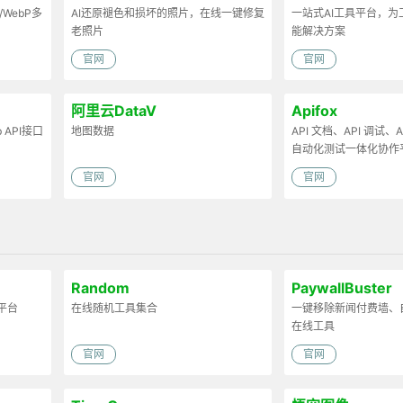
/WebP多
AI还原褪色和损坏的照片，在线一键修复
一站式AI工具平台，
老照片
能解决方案
官网
官网
阿里云DataV
Apifox
API接口
地图数据
API 文档、API 调试、AP
自动化测试一体化协作
官网
官网
Random
PaywallBuster
平台
在线随机工具集合
一键移除新闻付费墙、
在线工具
官网
官网