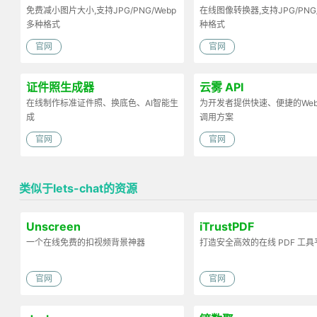
免费减小图片大小,支持JPG/PNG/Webp
在线图像转换器,支持JPG/PNG
多种格式
种格式
官网
官网
证件照生成器
云雾 API
在线制作标准证件照、换底色、AI智能生
为开发者提供快速、便捷的Web 
成
调用方案
官网
官网
类似于lets-chat的资源
Unscreen
iTrustPDF
一个在线免费的扣视频背景神器
打造安全高效的在线 PDF 工具
官网
官网