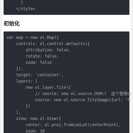
      }

    </style>
初始化
var map = new ol.Map({

    controls: ol.control.defaults({

        attribution: false,

        rotate: false,

        zoom: false

    }),

    target: 'container',

    layers: [

        new ol.layer.Tile({

            // source: new ol.source.OSM()  
            source: new ol.source.TileImage({url
        })

    ],

    view: new ol.View({

        center: ol.proj.fromLonLat(centerPoint),

        zoom: 10
