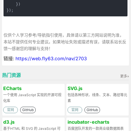
    })

});
仅供个人学习参考/导航指引使用，具体请以第三方网站说明为准，
本站不提供任何专业建议。如果地址失效或描述有误，请联系站长反
馈～感谢您的理解与支持！
链接:
https://web.fly63.com/nav/2703
热门资源
更多»
ECharts
SVG.js
一个使用 JavaScript 实现的开源可视
包括各种形状、线条、文本、路径等元
化库
素
官网
GitHub
官网
GitHub
d3.js
incubator-echarts
基于HTML 和 SVG 的 JavaScript 可
百度团队开发的一款商业级数据图表