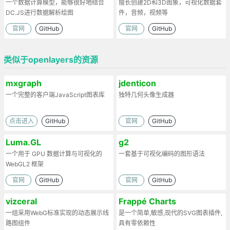
一个数据计算模型，能够很好地结合
擅长创建2D和3D图象，可视化数据套
DC.JS进行数据解析绘图
件，音频，视频等
官网
GitHub
官网
GitHub
类似于openlayers的资源
mxgraph
jdenticon
一个完整的客户端JavaScript图表库
独特几何头像生成器
点击进入
GitHub
官网
GitHub
Luma.GL
g2
一个用于 GPU 数据计算与可视化的
一套基于可视化编码的图形语法
WebGL2 框架
官网
GitHub
官网
GitHub
vizceral
Frappé Charts
一组采用WebG标准实现的动态展示线
是一个简单,敏感,现代的SVG图表插件,
路图组件
具有零依赖性