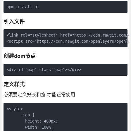
npm install ol
引入文件
<link rel="stylesheet" href="https://cdn.rawgit.com/o
<script src="https://cdn.rawgit.com/openlayers/openla
创建dom节点
<div id="map" class="map"></div>
定义样式
必须要定义好长和宽 才能正常使用
<style>

      .map {

        height: 400px;

        width: 100%;
