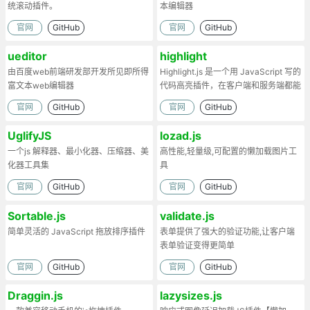
统滚动插件。
本编辑器
官网
GitHub
官网
GitHub
ueditor
highlight
由百度web前端研发部开发所见即所得
Highlight.js 是一个用 JavaScript 写的
富文本web编辑器
代码高亮插件，在客户端和服务端都能
工作。
官网
GitHub
官网
GitHub
UglifyJS
lozad.js
一个js 解释器、最小化器、压缩器、美
高性能,轻量级,可配置的懒加载图片工
化器工具集
具
官网
GitHub
官网
GitHub
Sortable.js
validate.js
简单灵活的 JavaScript 拖放排序插件
表单提供了强大的验证功能,让客户端
表单验证变得更简单
官网
GitHub
官网
GitHub
Draggin.js
lazysizes.js