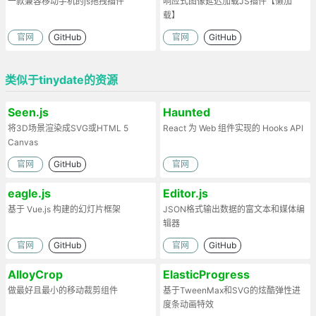
一款兼容移动手机的js拖拽插件
响应式图像延迟加载JS插件【懒加
载】
官网
GitHub
官网
GitHub
类似于tinydate的资源
Seen.js
Haunted
将3D场景渲染成SVG或HTML 5
React 为 Web 组件实现的 Hooks API
Canvas
官网
GitHub
官网
eagle.js
Editor.js
基于 Vue.js 构建的幻灯片框架
JSON格式输出数据的富文本和媒体编
辑器
官网
GitHub
官网
GitHub
AlloyCrop
ElasticProgress
做最好且最小的移动裁剪组件
基于TweenMax和SVG的炫酷弹性进
度条动画特效