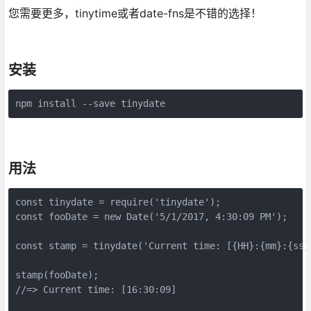
您需要更多，tinytime或者date-fns是不错的选择！
安装
npm install --save tinydate
用法
const tinydate = require('tinydate');

const fooDate = new Date('5/1/2017, 4:30:09 PM');

const stamp = tinydate('Current time: [{HH}:{mm}:{ss}]
stamp(fooDate);

//=> Current time: [16:30:09]
