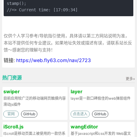
stamp();

//=> Current time: [17:09:34]
仅供个人学习参考/导航指引使用，具体请以第三方网站说明为准，
本站不提供任何专业建议。如果地址失效或描述有误，请联系站长反
馈～感谢您的理解与支持！
链接:
https://web.fly63.com/nav/2723
热门资源
更多»
swiper
layer
目前应用较广泛的移动端网页触摸内容
layer是一款口碑极佳的web弹层组件
滑动js插件
官网
GitHub
点击进入
GitHub
iScroll.js
wangEditor
IScroll是移动页面上被使用的一款仿系
基于javascript和css开发的 Web富文