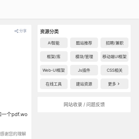
分享
资源分类
AI智能
酷站推荐
招聘/兼职
框架/库
模块/管理
移动端UI框架
Web-UI框架
Js插件
CSS相关
在线工具
建站资源
更多
网站收录 / 问题反馈
一个pdf.wo
～感谢您的理解