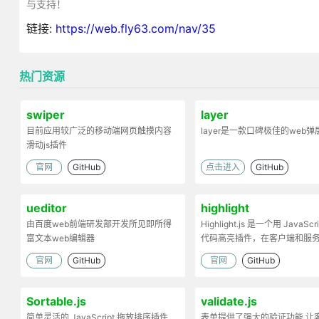
与支持！
链接:
https://web.fly63.com/nav/35
热门资源
swiper
layer
目前应用较广泛的移动端网页触摸内容
layer是一款口碑极佳的web
滑动js插件
官网
GitHub
点击进入
GitHub
ueditor
highlight
由百度web前端研发部开发所见即所得
Highlight.js 是一个用 JavaScr
富文本web编辑器
代码高亮插件，在客户端和服
工作。
官网
GitHub
官网
GitHub
Sortable.js
validate.js
简单灵活的 JavaScript 拖放排序插件
表单提供了强大的验证功能,让