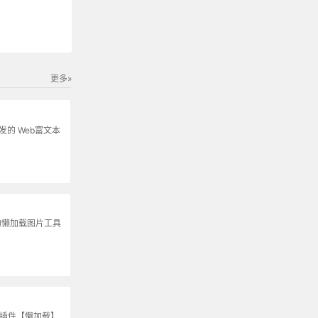
更多»
s开发的 Web富文本
的懒加载图片工具
S插件【懒加载】