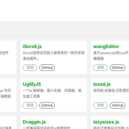
iScroll.js
wangEditor
弹层组件
IScroll是移动页面上被使用的一款仿系统
基于javascript和cs
滚动插件。
编辑器
官网
GitHub
官网
GitHub
UglifyJS
lozad.js
ipt 写的
一个js 解释器、最小化器、压缩器、美
高性能,轻量级,可配置
务端都能
化器工具集
官网
GitHub
官网
GitHub
Draggin.js
lazysizes.js
客户端表
一款兼容移动手机的js拖拽插件
响应式图像延迟加载J