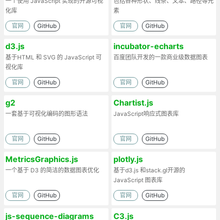
一个使用 JavaScript 实现的开源可视
包括各种形状、线条、文本、路径等元
化库
素
官网
GitHub
官网
GitHub
d3.js
incubator-echarts
基于HTML 和 SVG 的 JavaScript 可
百度团队开发的一款商业级数据图表
视化库
官网
GitHub
官网
GitHub
g2
Chartist.js
一套基于可视化编码的图形语法
JavaScript响应式图表库
官网
GitHub
官网
GitHub
MetricsGraphics.js
plotly.js
一个基于 D3 的简洁的数据图表优化
基于d3.js 和stack.gl开源的
JavaScript 图表库
官网
GitHub
官网
GitHub
js-sequence-diagrams
C3.js