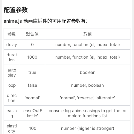
配置参数
anime.js 动画库插件的可用配置参数有：
参数
默认值
取值
delay
0
number, function (el, index, total)
durat
1000
number, function (el, index, total)
ion
auto
true
boolean
play
loop
false
number, boolean
direc
'normal'
'normal', 'reverse', 'alternate'
tion
easin
'easeOutE
console log anime.easings to get the co
g
lastic'
mplete functions list
elasti
400
number (higher is stronger)
city