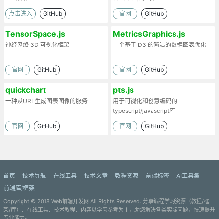
点击进入
GitHub
官网
GitHub
TensorSpace.js
MetricsGraphics.js
神经网络 3D 可视化框架
一个基于 D3 的简洁的数据图表优化
官网
GitHub
官网
GitHub
quickchart
pts.js
一种从URL生成图表图像的服务
用于可视化和创意编码的
typescript/javascript库
官网
GitHub
官网
GitHub
首页
技术导航
在线工具
技术文章
教程资源
前端标签
AI工具集
前端库/框架