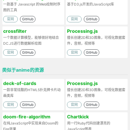
一款基于 Javascript 的Web绘制时序
基于D3.js开发的JavaScript库
图的工具
官网
GitHub
官网
GitHub
crossfilter
Processing.js
一个数据计算模型，能够很好地结合
擅长创建2D和3D图象，可视化数据套
DC.JS进行数据解析绘图
件，音频，视频等
官网
GitHub
官网
GitHub
类似于anime的资源
deck-of-cards
Processing.js
一款非常炫酷的HTML5扑克牌卡片动
擅长创建2D和3D图象，可视化数据套
画类库
件，音频，视频等
官网
GitHub
官网
GitHub
doom-fire-algorithm
Chartkick
在纯JavaScript中实现来自Doom的
用一行Ruby代码创建漂亮的
Fire效果
JavaScript图表