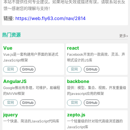
本站不提供任何专业建议。如果地址失效或描述有误，请联系站长反
馈～感谢您的理解与支持！
链接:
https://web.fly63.com/nav/2814
热门资源
更多»
Vue
react
Vue.js是一套构建用户界面的渐进式
Facebook开发的一款高效、灵活、声
JavaScript框架
明式设计的JS库
官网
GitHub
官网
GitHub
AngularJS
backbone
Google推出有条理，可维护，易编程
提供：模型、集合、视图，开发重量级
的MVVM框架
的javascript应用的框架
官网
GitHub
官网
GitHub
jquery
zepto.js
一个快速、简洁的JavaScript代码库
一个轻量级的针对现代高级浏览器的
JavaScript库