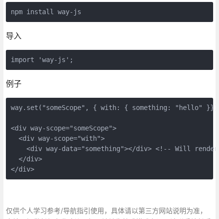
npm install way-js
导入
import 'way-js';
例子
way.set("someScope", { with: { something: "hello" }})

<div way-scope="someScope">

  <div way-scope="with">

    <div way-data="something"></div> <!-- Will render 
  </div>

</div>
仅供个人学习参考/导航指引使用，具体请以第三方网站说明为准，