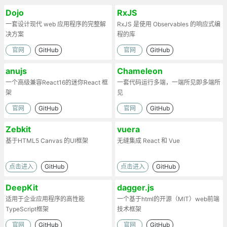
Dojo
RxJS
一套设计现代 web 应用程序的完整解
RxJS 是使用 Observables 的响应式编
决方案
程的库
官网
GitHub
官网
GitHub
anujs
Chameleon
一个高级兼容React16的迷你React 框
一套代码运行多端，一端所见即多端所
架
见
官网
GitHub
官网
GitHub
Zebkit
vuera
基于HTML5 Canvas 的UI框架
无缝集成 React 和 Vue
点击进入
GitHub
点击进入
GitHub
DeepKit
dagger.js
适用于企业应用程序的高性能
一个基于html的开源（MIT）web前端
TypeScript框架
技术框架
官网
GitHub
官网
GitHub