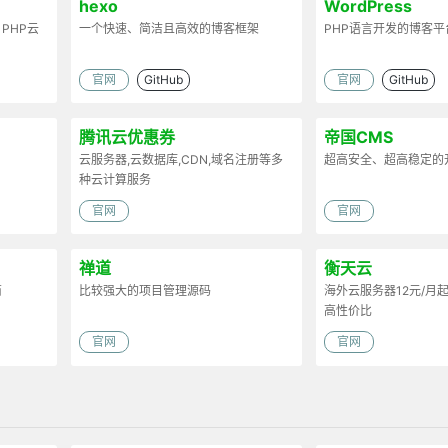
hexo
WordPress
PHP云
一个快速、简洁且高效的博客框架
PHP语言开发的博客平
官网
GitHub
官网
GitHub
腾讯云优惠券
帝国CMS
云服务器,云数据库,CDN,域名注册等多
超高安全、超高稳定的
种云计算服务
官网
官网
禅道
衡天云
商
比较强大的项目管理源码
海外云服务器12元/月
高性价比
官网
官网