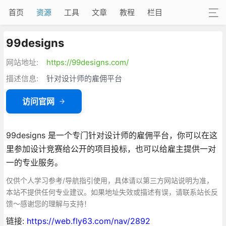
首页
资源
工具
文章
教程
栏目
99designs
网站地址:
https://99designs.com/
描述信息:
针对设计师的雇佣平台
访问官网
99designs 是一个专门针对设计师的雇佣平台，你可以在这
里参加设计竞赛给公开的项目投标，也可以给雇主提供一对
一的专业服务。
仅供个人学习参考/导航指引使用，具体请以第三方网站说明为准，
本站不提供任何专业建议。如果地址失效或描述有误，请联系站长反
馈～感谢您的理解与支持！
链接:
https://web.fly63.com/nav/2892