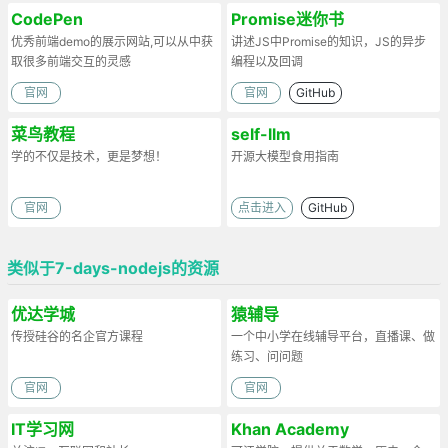
CodePen
Promise迷你书
优秀前端demo的展示网站,可以从中获
讲述JS中Promise的知识，JS的异步
取很多前端交互的灵感
编程以及回调
官网
官网
GitHub
菜鸟教程
self-llm
学的不仅是技术，更是梦想！
开源大模型食用指南
官网
点击进入
GitHub
类似于7-days-nodejs的资源
优达学城
猿辅导
传授硅谷的名企官方课程
一个中小学在线辅导平台，直播课、做
练习、问问题
官网
官网
IT学习网
Khan Academy