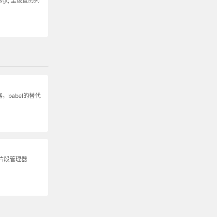
&gt; 里设置的列
，babel的替代
片段管理器