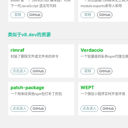
Babel 是一个 JavaScript 编译器，可用
一个浏览器端代码模块化工具,req
下一代JavaScript 语法写代码
module.exports来导入和导
出.Browserify的原理：部署
官网
GitHub
官网
GitHub
依赖，将模块打包为一个文件
类似于v8.dev的资源
rimraf
Verdaccio
封装了删除文件或文件夹的命令
一个轻量级的私有npm代理注
点击进入
GitHub
官网
GitHub
patch-package
WEPT
一个用来给其他npm包打补丁的包
一个微信小程序实时开发环境
点击进入
GitHub
点击进入
GitHub