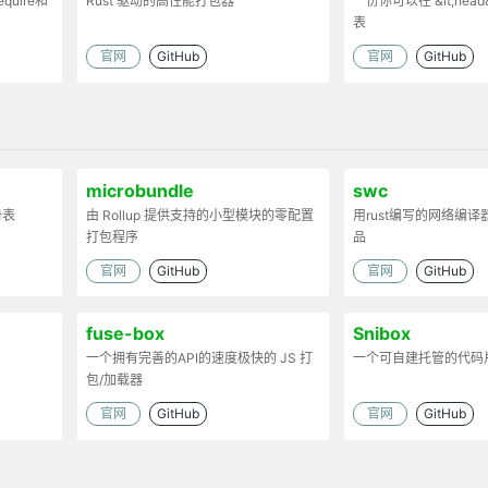
uire和
Rust 驱动的高性能打包器
一份你可以在 &lt;head
表
时处理代码
官网
GitHub
官网
GitHub
。
microbundle
swc
册表
由 Rollup 提供支持的小型模块的零配置
用rust编写的网络编译器
打包程序
品
官网
GitHub
官网
GitHub
fuse-box
Snibox
一个拥有完善的API的速度极快的 JS 打
一个可自建托管的代码
包/加载器
官网
GitHub
官网
GitHub